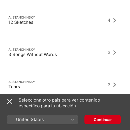
A. STANCHINSKY
4
12 Sketches
A. STANCHINSKY
3
3 Songs Without Words
A. STANCHINSKY
3
Tears
Selecciona otro país para ver contenido
específico para tu ubicación
United States
Continuar
Últimos álbumes