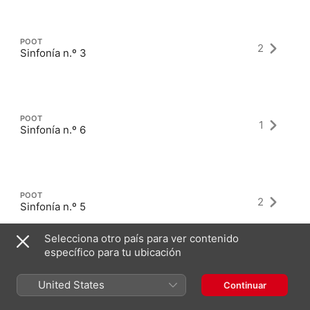
POOT
2
Sinfonía n.º 3
POOT
1
Sinfonía n.º 6
POOT
2
Sinfonía n.º 5
Selecciona otro país para ver contenido
específico para tu ubicación
United States
Continuar
Últimos álbumes