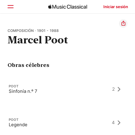
Iniciar sesión
Inicio
COMPOSICIÓN · 1901 - 1988
Marcel Poot
Explorar
Buscar
Obras célebres
POOT
2
Sinfonía n.º 7
POOT
4
Legende