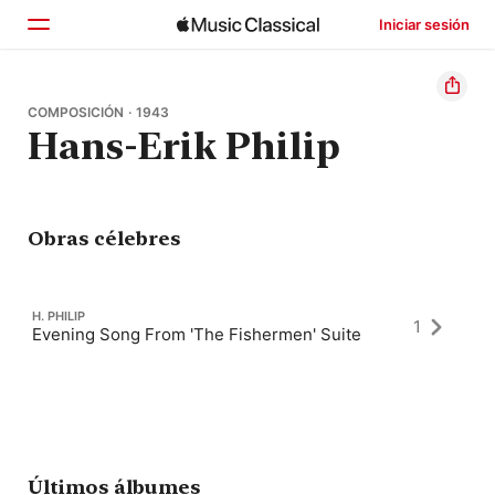
Iniciar sesión
Inicio
COMPOSICIÓN · 1943
Hans-Erik Philip
Explorar
Buscar
Obras célebres
H. PHILIP
1
Evening Song From 'The Fishermen' Suite
Últimos álbumes