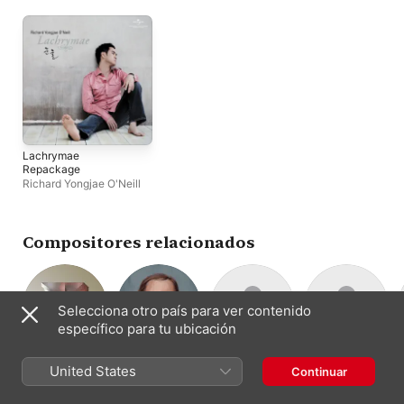
Lachrymae
Repackage
Richard Yongjae O'Neill
Compositores relacionados
Selecciona otro país para ver contenido
específico para tu ubicación
Joachim Raff
Jacques
Jacques
Friedrich
United States
Continuar
Composición
Offenbach
Arcadelt
Burgmüller
Composición
Composición
Composición