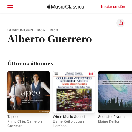
Iniciar sesión
Inicio
COMPOSICIÓN · 1886 - 1959
Alberto Guerrero
Explorar
Buscar
Últimos álbumes
Tapeo
When Music Sounds
Sounds of North
Philip Chiu
,
Cameron
Elaine Keillor
,
Joan
Elaine Keillor
Crozman
Harrison