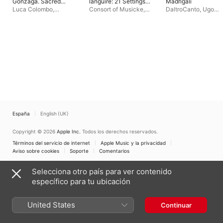
Gonzaga. Sacred
languire: 21 Settings
Madrigali
Music from Wert to
on Guarini's Madrigal
Luca Colombo
,
Consort of Musicke
,
DaltroCanto
,
Ugo
Monteverdi
(c. 1597 - c. 1700)
Biscantores
Anthony Rooley
Nastrucci
,
Dario Tab
España
English (UK)
Copyright © 2026
Apple Inc.
Todos los derechos reservados.
Términos del servicio de internet
Apple Music y la privacidad
Aviso sobre cookies
Soporte
Comentarios
Selecciona otro país para ver contenido
específico para tu ubicación
United States
Continuar