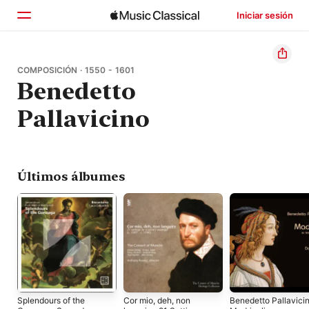
Iniciar sesión
Inicio
COMPOSICIÓN · 1550 - 1601
Benedetto
Explorar
Pallavicino
Buscar
Últimos álbumes
Splendours of the
Cor mio, deh, non
Benedetto Pallavicin