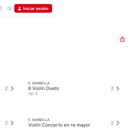
Iniciar sesión
E. BARBELLA
E.
2
6 Violin Duets
2
Vi
Op. 3
E. BARBELLA
E.
2
2
Violin Concerto en re mayor
Vi