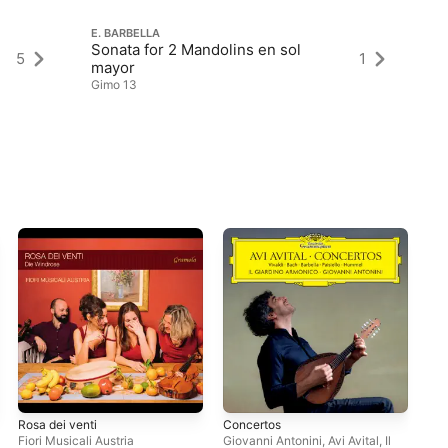
E. BARBELLA
Sonata for 2 Mandolins en sol
E.
5
1
Vi
mayor
Gimo 13
Rosa dei venti
Concertos
Nap
Fiori Musicali Austria
Giovanni Antonini
,
Avi Avital
,
Il
Lua