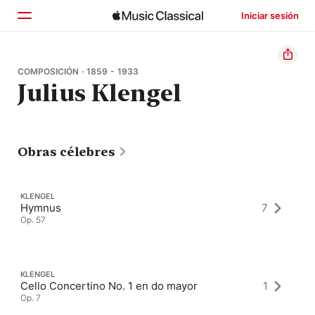
Iniciar sesión
Inicio
COMPOSICIÓN · 1859 - 1933
Julius Klengel
Explorar
Buscar
Obras célebres
KLENGEL
Hymnus
7
Op. 57
KLENGEL
Cello Concertino No. 1 en do mayor
1
Op. 7