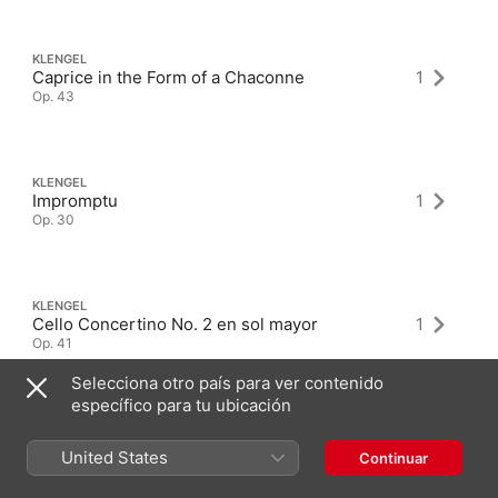
KLENGEL
Caprice in the Form of a Chaconne
1
Op. 43
KLENGEL
Impromptu
1
Op. 30
KLENGEL
Cello Concertino No. 2 en sol mayor
1
Op. 41
Selecciona otro país para ver contenido
específico para tu ubicación
United States
Continuar
Últimos álbumes