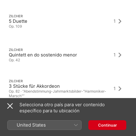
ZILCHER
5 Duette
1
Op. 109
ZILCHER
Quintett en do sostenido menor
1
Op. 42
ZILCHER
3 Stücke für Akkordeon
1
Op. 82 · “Abendstimmung-Jahrmarktsbilder-"Harmoniker-
Marsch"”
Selecciona otro país para ver contenido
específico para tu ubicación
United States
Continuar
Últimos álbumes