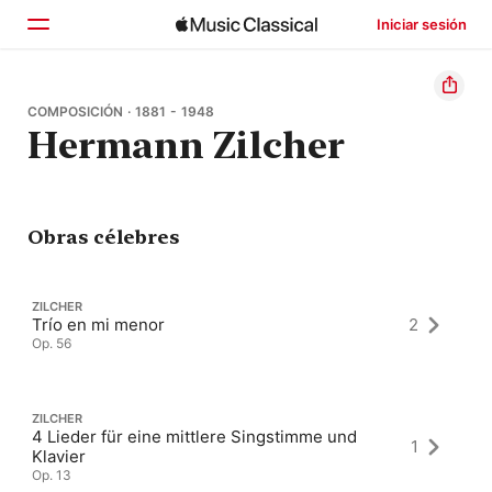
Iniciar sesión
Inicio
COMPOSICIÓN · 1881 - 1948
Hermann Zilcher
Explorar
Buscar
Obras célebres
ZILCHER
Trío en mi menor
2
Op. 56
ZILCHER
4 Lieder für eine mittlere Singstimme und
1
Klavier
Op. 13