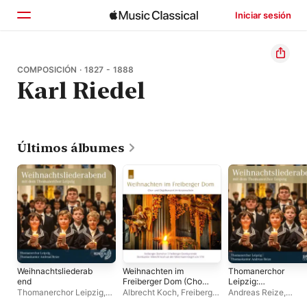
Iniciar sesión
Inicio
COMPOSICIÓN · 1827 - 1888
Karl Riedel
Explorar
Buscar
Últimos álbumes
Weihnachtsliederab
Weihnachten im
Thomanerchor
end
Freiberger Dom (Chor-
Leipzig:
Und Orgelkonzert im
Weihnachtsliederab
Thomanerchor Leipzig
,
Albrecht Koch
,
Freiberger
Andreas Reize
,
Kerzenschein)
d - Kommet, ihr Hirt
Andreas Reize
Domchor
,
Freiberger
Thomanerchor Leipz