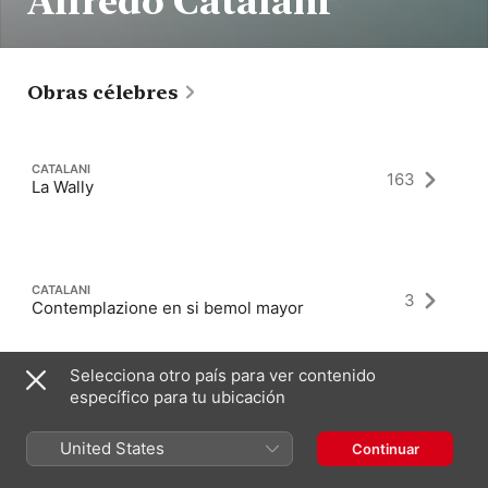
Alfredo Catalani
Obras célebres
CATALANI
163
La Wally
CATALANI
3
Contemplazione en si bemol mayor
Selecciona otro país para ver contenido
específico para tu ubicación
CATALANI
2
Ero e Leandro
United States
Continuar