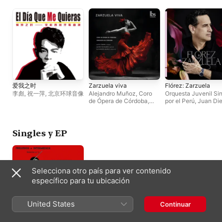
爱我之时
Zarzuela viva
Flórez: Zarzuela
李彪
,
祝一萍
,
北京环球音像
Alejandro Muñoz
,
Coro
Orquesta Juvenil Si
de Ópera de Córdoba
,
por el Perú
,
Juan Di
Orquesta de Córdoba
,
Flórez
,
Guillermo Ga
Javier Povedano
,
Lucía
Calvo
Tavira
Singles y EP
Selecciona otro país para ver contenido
específico para tu ubicación
United States
Continuar