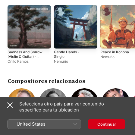
Sadness And Sorrow
Gentle Hands -
Peace in Konoha
(Violin & Guitar) -
Single
Nemurio
Single
Onilo Ramos
Nemurio
Compositores relacionados
Selecciona otro país para ver contenido
específico para tu ubicación
Alan Menken
Erich Wolfgang
Nicola Piovani
Stephen
United States
Continuar
Composición ·
Composición ·
Korngold
Schwartz
Piano
Dirección ·
Composición ·
Composición
Piano