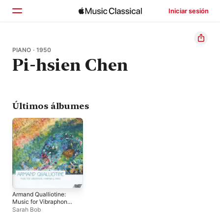
Iniciar sesión
Inicio
PIANO · 1950
Pi-hsien Chen
Explorar
Buscar
Últimos álbumes
Armand Qualliotine:
Music for Vibraphone,
Marimba, and Piano
Sarah Bob
(feat. Armand