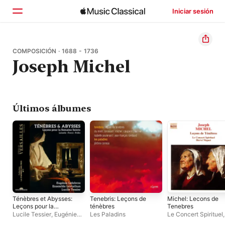
Iniciar sesión
Inicio
COMPOSICIÓN · 1688 - 1736
Joseph Michel
Explorar
Buscar
Últimos álbumes
Ténèbres et Abysses:
Tenebris: Leçons de
Michel: Lecons de
Leçons pour la
ténèbres
Tenebres
Semaine Sainte
Lucile Tessier
,
Eugénie
Les Paladins
Le Concert Spirituel
,
Lefebvre
,
Ensemble
Hervé Niquet