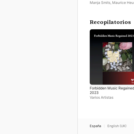
Music for Flute & Harp
Manja Smits
,
Maurice He
Recopilatorios
Forbidden Music Regaine
2023
Varios Artistas
España
English (UK)