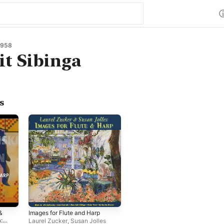
1958
t Sibinga
s
&
Images for Flute and Harp
:
Laurel Zucker
,
Susan Jolles