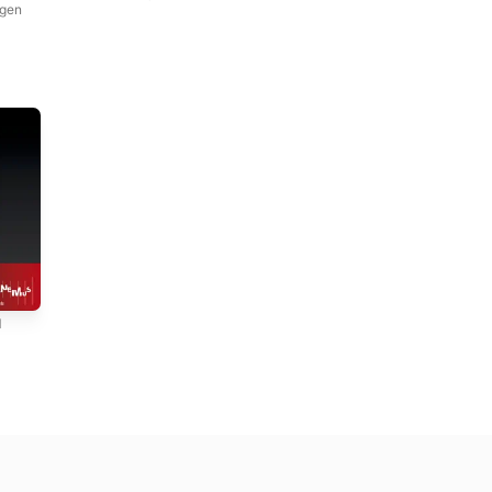
ugen
d