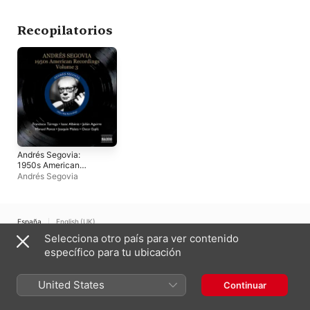
Recopilatorios
Andrés Segovia:
1950s American
Recordings, Vol. 3
Andrés Segovia
España
English (UK)
Selecciona otro país para ver contenido
Copyright © 2026
Apple Inc.
Todos los derechos reservados.
específico para tu ubicación
Términos del servicio de internet
Apple Music y la privacidad
Aviso sobre cookies
Soporte
Comentarios
United States
Continuar