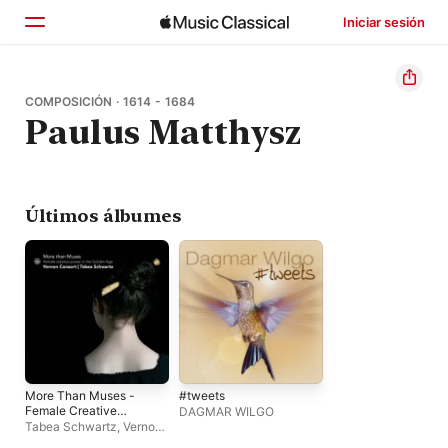
Iniciar sesión
Inicio
COMPOSICIÓN · 1614 - 1684
Paulus Matthysz
Explorar
Buscar
Últimos álbumes
More Than Muses -
#tweets
Female Creative
DAGMAR WILGO
Power in the Golden
Tabea Schwartz
,
Vernon
Age
Consort