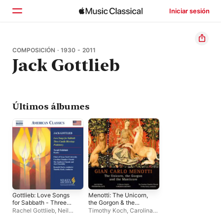
Iniciar sesión
Inicio
COMPOSICIÓN · 1930 - 2011
Jack Gottlieb
Explorar
Buscar
Últimos álbumes
Gottlieb: Love Songs
Menotti: The Unicorn,
for Sabbath - Three
the Gorgon & the
Candle Blessings -
Manticore, Gottlieb:
Rachel Gottlieb
,
Neil
Timothy Koch
,
Carolina
Psalmistry
Presidential Suite,
Farrell
,
University of
Chamber Choir