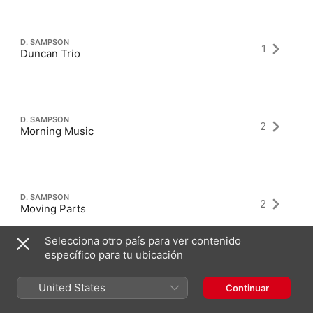
D. SAMPSON
1
Duncan Trio
D. SAMPSON
2
Morning Music
D. SAMPSON
2
Moving Parts
Selecciona otro país para ver contenido
específico para tu ubicación
United States
Continuar
Últimos álbumes