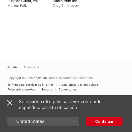
Russian Guitar, Vol.
Music from the
2
Gulag
Marten Falk
Oleg Timofeyev
España
English (UK)
Copyright © 2026
Apple Inc.
Todos los derechos reservados.
Términos del servicio de internet
Apple Music y la privacidad
Aviso sobre cookies
Soporte
Comentarios
Selecciona otro país para ver contenido
específico para tu ubicación
United States
Continuar