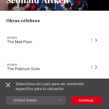
Seonaid Aitken
Obras célebres
AITKEN
1
The Mad Piper
AITKEN
1
The Platinum Suite
Selecciona otro país para ver contenido
específico para tu ubicación
United States
Continuar
Últimos álbumes como compositor