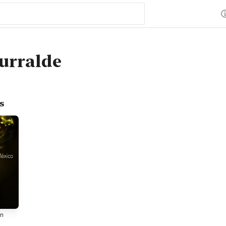
turralde
s
en