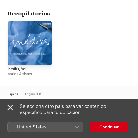
Recopilatorios
Inedits, Vol. 1
Varios Artistas
España
English (UK)
Copyright © 2026
Selecciona otro país para ver contenido
Apple Inc.
Todos los derechos reservados.
específico para tu ubicación
Términos del servicio de internet
Apple Music y la privacidad
Aviso sobre cookies
Soporte
Comentarios
United States
Continuar