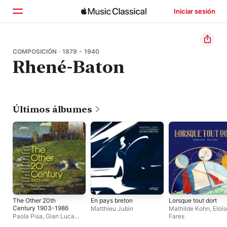
Iniciar sesión
Inicio
COMPOSICIÓN · 1879 - 1940
Rhené-Baton
Explorar
Buscar
Últimos álbumes
The Other 20th
En pays breton
Lorsque tout dort
Century 1903-1986
Matthieu Jubin
Mathilde Kohn
,
Eloïs
Paola Pisa
,
Gian Luca
Fares
Petrucci