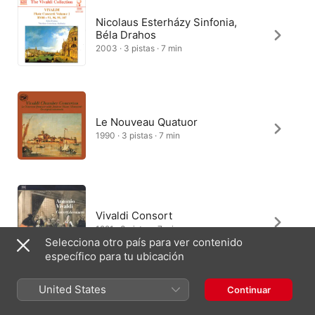
Nicolaus Esterházy Sinfonia,
Béla Drahos
2003 · 3 pistas · 7 min
Le Nouveau Quatuor
1990 · 3 pistas · 7 min
Vivaldi Consort
1991 · 3 pistas · 7 min
Selecciona otro país para ver contenido
específico para tu ubicación
United States
Continuar
Novaya Gollandiya