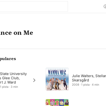
ance on Me
pulares
State University
Julie Walters, Stella
s Glee Club,
Skarsgård
rt J. Ward
2008 · 1 pista · 4 min
1 pista · 3 min