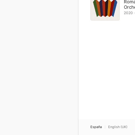
Roma
Orch
2020 · 
España
English (UK)