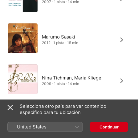
2007 · 1 pista · 14 min
Marumo Sasaki
2012 · 1 pista · 15 min
Nina Tichman, Maria Kliegel
2009 · 1 pista · 14 min
Selecciona otro país para ver contenido
específico para tu ubicación
United States
Continuar
España
English (UK)