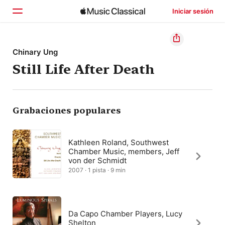
Iniciar sesión
Inicio
Chinary Ung
Still Life After Death
Explorar
Buscar
Grabaciones populares
Kathleen Roland, Southwest
Chamber Music, members, Jeff
von der Schmidt
2007 · 1 pista · 9 min
Da Capo Chamber Players, Lucy
Shelton