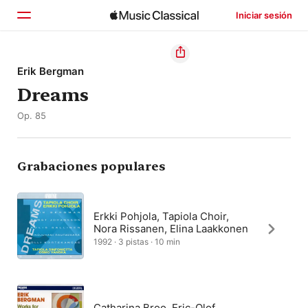
Iniciar sesión
Inicio
Erik Bergman
Dreams
Explorar
Op. 85
Buscar
Grabaciones populares
Erkki Pohjola, Tapiola Choir,
Nora Rissanen, Elina Laakkonen
1992 · 3 pistas · 10 min
Catharina Broo, Eric-Olof