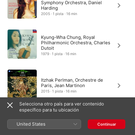
Symphony Orchestra, Daniel
Harding
2005 · 1 pista · 16 min
Kyung-Wha Chung, Royal
Philharmonic Orchestra, Charles
Dutoit
1979 · 1 pista · 16 min
Itzhak Perlman, Orchestre de
Paris, Jean Martinon
2015 · 1 pista · 16 min
Selecciona otro país para ver contenido
específico para tu ubicación
SWR Sinfonieorchester des
United States
Continuar
Südwestrundfunks, Tibor Szóke
2024 · 1 pista · 17 min