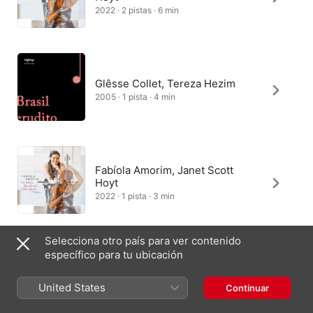
2022 · 2 pistas · 6 min
Glêsse Collet, Tereza Hezim
2005 · 1 pista · 4 min
Fabíola Amorim, Janet Scott
Hoyt
2022 · 1 pista · 3 min
Selecciona otro país para ver contenido
específico para tu ubicación
United States
Continuar
España
English (UK)