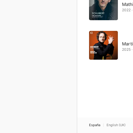
Math
2022 · 
Mart
2025 ·
España
English (UK)