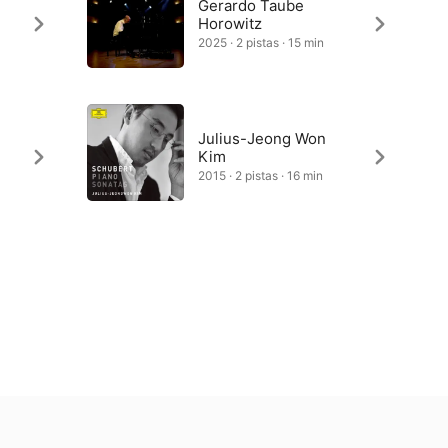
Gerardo Taube
Horowitz
2025 · 2 pistas · 15 min
Julius-Jeong Won
Kim
2015 · 2 pistas · 16 min