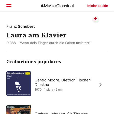
Iniciar sesión
Inicio
Franz Schubert
Laura am Klavier
Explorar
D 388 · “Wenn dein Finger durch die Saiten meistert”
Buscar
Grabaciones populares
Gerald Moore, Dietrich Fischer-
Dieskau
1970 · 1 pista · 5 min
Graham Johnson, Sir Thomas