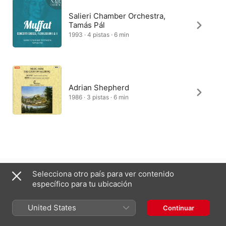
Salieri Chamber Orchestra,
Tamás Pál
1993 · 4 pistas · 6 min
Adrian Shepherd
1986 · 3 pistas · 6 min
España
English (UK)
Selecciona otro país para ver contenido
específico para tu ubicación
Copyright © 2026
Apple Inc.
Todos los derechos reservados.
Términos del servicio de internet
Apple Music y la privacidad
United States
Continuar
Aviso sobre cookies
Soporte
Comentarios