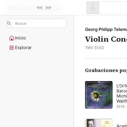
Buscar
Georg Philipp Tele
Violin Con
Inicio
Explorar
TWV 51:E2
Grabaciones po
L'Orf
Baro
Michi
Wallf
2016 · 
Acad