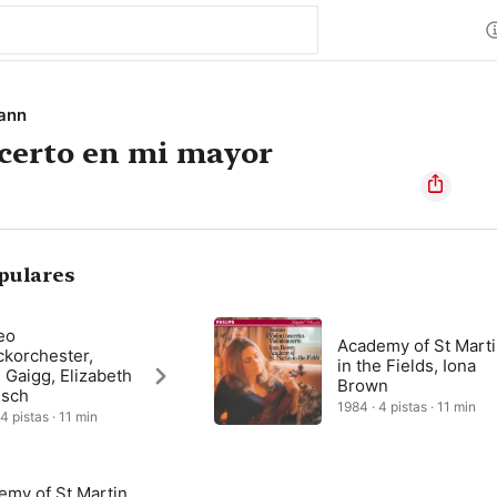
mann
certo en mi mayor
pulares
eo
Academy of St Mart
ckorchester,
in the Fields, Iona
 Gaigg, Elizabeth
Brown
isch
1984 · 4 pistas · 11 min
4 pistas · 11 min
emy of St Martin