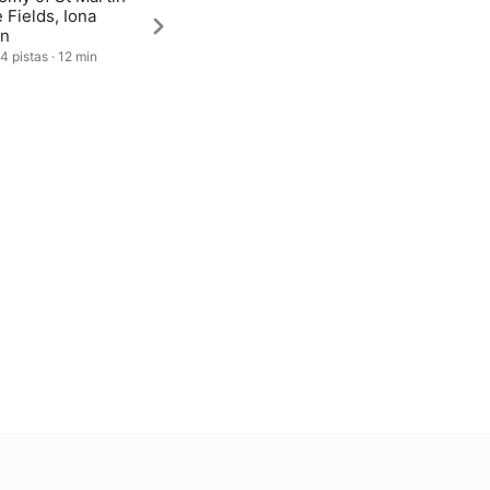
e Fields, Iona
n
4 pistas · 12 min