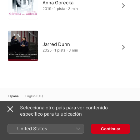
Anna Gorecka
2019 · 1 pista · 3 min
Jarred Dunn
2025 · 1 pista · 3 min
España
English (UK)
Selecciona otro país para ver contenido
Copyright © 2026
Apple Inc.
Todos los derechos reservados.
específico para tu ubicación
Términos del servicio de internet
Apple Music y la privacidad
Aviso sobre cookies
Soporte
Comentarios
United States
Continuar