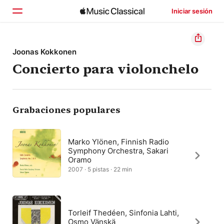
Iniciar sesión
Inicio
Joonas Kokkonen
Concierto para violonchelo
Explorar
Buscar
Grabaciones populares
Marko Ylönen, Finnish Radio
Symphony Orchestra, Sakari
Oramo
2007 · 5 pistas · 22 min
Torleif Thedéen, Sinfonia Lahti,
Osmo Vänskä