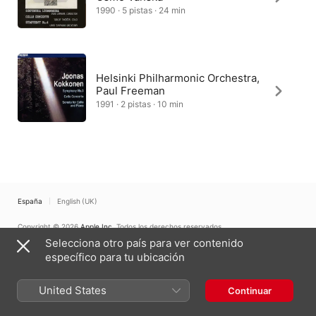
1990 · 5 pistas · 24 min
Helsinki Philharmonic Orchestra,
Paul Freeman
1991 · 2 pistas · 10 min
España
English (UK)
Copyright © 2026
Apple Inc.
Todos los derechos reservados.
Selecciona otro país para ver contenido
Términos del servicio de internet
Apple Music y la privacidad
Aviso sobre cookies
Soporte
Comentarios
específico para tu ubicación
United States
Continuar