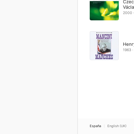
Czec
Václ
2000 · 
Henr
1963 · 
España
English (UK)