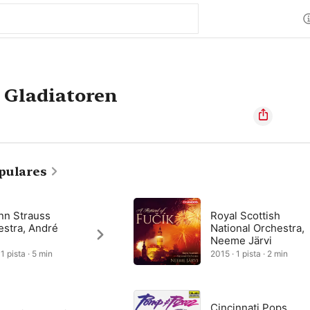
 Gladiatoren
pulares
nn Strauss
Royal Scottish
estra, André
National Orchestra,
Neeme Järvi
1 pista · 5 min
2015 · 1 pista · 2 min
Cincinnati Pops