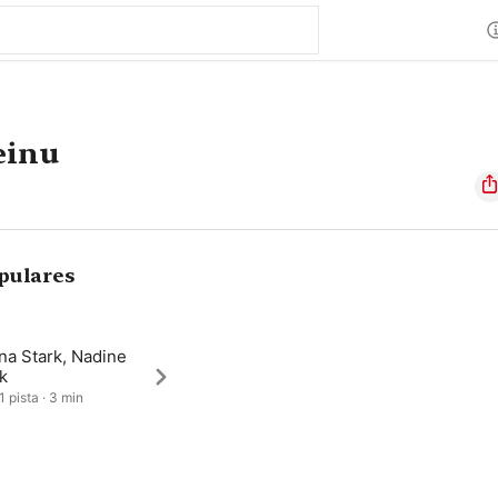
einu
pulares
na Stark, Nadine
k
1 pista · 3 min