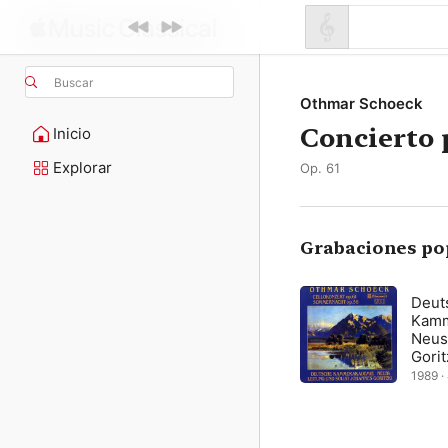
Buscar
Othmar Schoeck
Concierto 
Inicio
Explorar
Op. 61
Grabaciones po
Deut
Kamm
Neus
Gorit
1989 ·