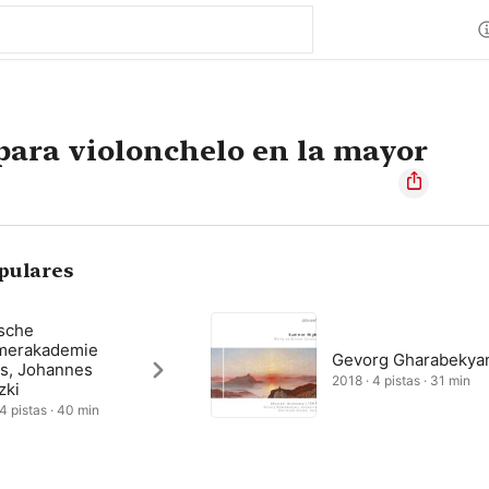
para violonchelo en la mayor
pulares
sche
erakademie
Gevorg Gharabekya
s, Johannes
2018 · 4 pistas · 31 min
zki
 4 pistas · 40 min