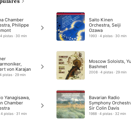
pulares
na Chamber
Saito Kinen
stra, Philippe
Orchestra, Seiji
emont
Ozawa
 4 pistas · 30 min
1993 · 4 pistas · 30 min
ner
Moscow Soloists, Yu
armoniker,
Bashmet
ert von Karajan
2008 · 4 pistas · 29 min
4 pistas · 29 min
io Yanagisawa,
Bavarian Radio
an Chamber
Symphony Orchestr
estra
Sir Colin Davis
 4 pistas · 31 min
1988 · 4 pistas · 32 min