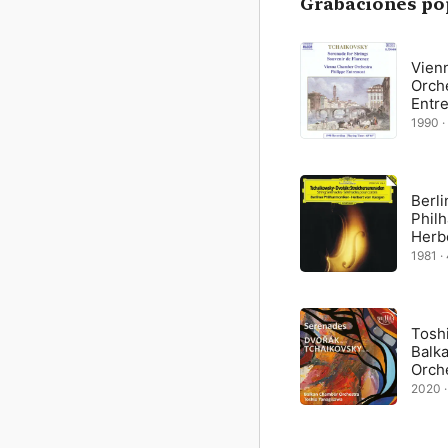
Grabaciones po
Vien
Orche
Entr
1990 ·
Berli
Philh
Herb
1981 · 
Tosh
Balk
Orch
2020 ·