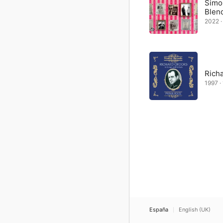
Simo
Blen
2022 · 
Rich
1997 · 
España
English (UK)