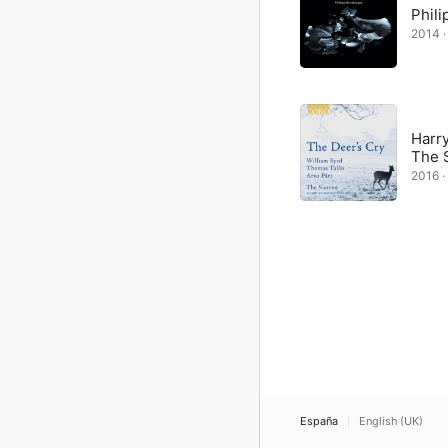
Phil
2014 · 
Harry
The 
2016 · 
España
English (UK)