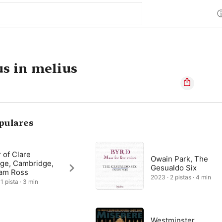
 in melius
pulares
 of Clare
Owain Park, The
ege, Cambridge,
Gesualdo Six
am Ross
2023 · 2 pistas · 4 min
1 pista · 3 min
Westminster