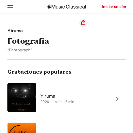
Iniciar sesión
Inicio
Yiruma
Fotografia
Explorar
“Photograph”
Buscar
Grabaciones populares
Yiruma
2020 · 1 pista · 5 min