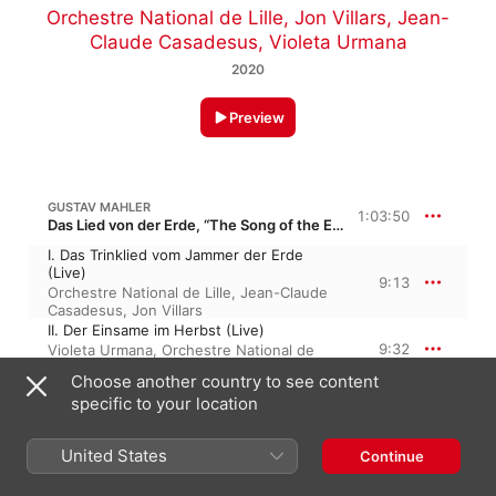
Orchestre National de Lille
,
Jon Villars
,
Jean-
Claude Casadesus
,
Violeta Urmana
2020
Preview
GUSTAV MAHLER
1:03:50
Das Lied von der Erde, “The Song of the Earth”
I. Das Trinklied vom Jammer der Erde
(Live)
9:13
Orchestre National de Lille
,
Jean-Claude
Casadesus
,
Jon Villars
II. Der Einsame im Herbst (Live)
9:32
Violeta Urmana
,
Orchestre National de
Lille
,
Jean-Claude Casadesus
Choose another country to see content
III. Von der Jugend (Live)
specific to your location
3:27
Jean-Claude Casadesus
,
Jon Villars
,
Orchestre National de Lille
IV. Von der Schönheit (Live)
United States
Continue
7:23
Violeta Urmana
,
Jean-Claude Casadesus
,
Orchestre National de Lille