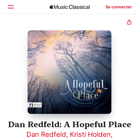
Se connecter
Accueil
Parcourir
Rechercher
Dan Redfeld: A Hopeful Place
Dan Redfeld
,
Kristi Holden
,