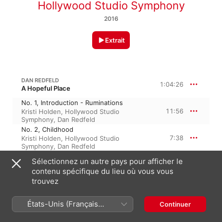
Hollywood Studio Symphony
2016
Extrait
DAN REDFELD
1:04:26
A Hopeful Place
No. 1, Introduction - Ruminations
11:56
Kristi Holden
,
Hollywood Studio
Symphony
,
Dan Redfeld
No. 2, Childhood
7:38
Kristi Holden
,
Hollywood Studio
Symphony
,
Dan Redfeld
No. 3, Words They Never Say
Sélectionnez un autre pays pour afficher le
3:14
Kristi Holden
,
Hollywood Studio
contenu spécifique du lieu où vous vous
Symphony
,
Dan Redfeld
trouvez
No. 4, No. Longer a Child - Somehow
9:27
Kristi Holden
,
Hollywood Studio
Symphony
,
Dan Redfeld
États-Unis (Français
Continuer
No. 5, Vocalise
France)
8:55
Dan Redfeld
,
Kristi Holden
,
Hollywood