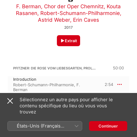
F. Berman
,
Chor der Oper Chemnitz
,
Kouta
Rasanen
,
Robert-Schumann-Philharmonie
,
Astrid Weber
,
Erin Caves
2017
Extrait
PFITZNER: DIE ROSE VOM LIEBESGARTEN, PROLOGUE
50:00
Introduction
2:54
Robert-Schumann-Philharmonie
,
F.
Berman
Eia hileia, Blüten wie glänzender Schnee
Sélectionnez un autre pays pour afficher le
Robert-Schumann-Philharmonie
,
Kouta
4:08
contenu spécifique du lieu où vous vous
Rasanen
,
Kinderchor der Oper Chemnitz
,
F. Berman
trouvez
Und was ihr euch wünscht
Kouta Rasanen
,
Andreas Kindschuh
,
5:17
États-Unis (Français
Robert-Schumann-Philharmonie
,
F.
Continuer
Berman
France)
Wir bieten Gruß, ihr starken Helden!