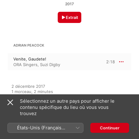
2017
Extrait
ADRIAN PEACOCK
Venite, Gaudete!
2:18
ORA Singers
,
Suzi Digby
2 décembre 2017

1 morceau, 2 minutes

℗ 2017 harmonia mundi
Sélectionnez un autre pays pour afficher le
contenu spécifique du lieu où vous vous
LABEL
trouvez
harmonia mundi
États-Unis (Français
Continuer
France)
Sur cet album