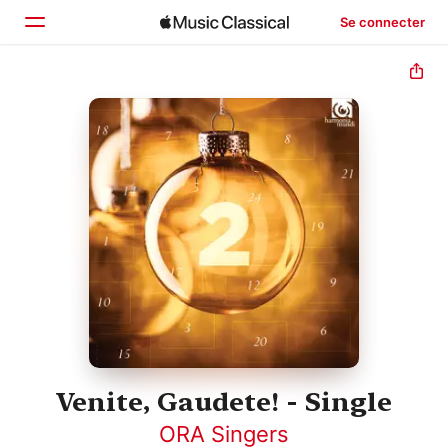
Se connecter
Accueil
Parcourir
Rechercher
Venite, Gaudete! - Single
ORA Singers