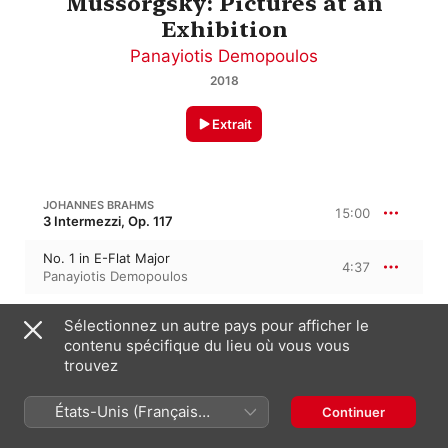
Mussorgsky: Pictures at an
Exhibition
Panayiotis Demopoulos
2018
Extrait
JOHANNES BRAHMS
15:00
3 Intermezzi, Op. 117
No. 1 in E-Flat Major
4:37
Panayiotis Demopoulos
No. 2 in B-Flat Minor
4:14
Sélectionnez un autre pays pour afficher le
Panayiotis Demopoulos
contenu spécifique du lieu où vous vous
trouvez
No. 3 in C-Sharp Minor
6:08
Panayiotis Demopoulos
États-Unis (Français
Continuer
France)
7:11
PANAYIOTIS DEMOPOULOS: FAREWELLS