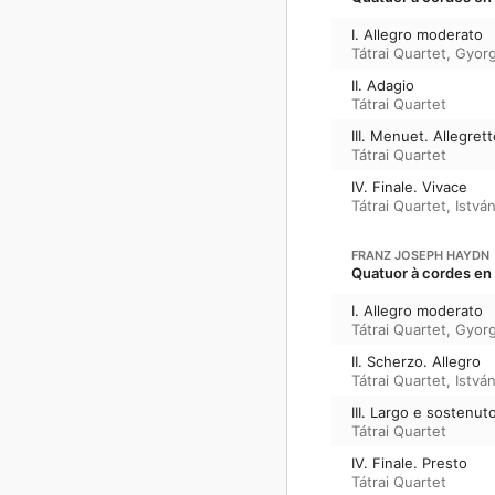
I. Allegro moderato
Tátrai Quartet
,
Gyorg
II. Adagio
Tátrai Quartet
III. Menuet. Allegret
Tátrai Quartet
IV. Finale. Vivace
Tátrai Quartet
,
Istvá
FRANZ JOSEPH HAYDN
Quatuor à cordes en 
I. Allegro moderato
Tátrai Quartet
,
Gyorg
II. Scherzo. Allegro
Tátrai Quartet
,
Istvá
III. Largo e sostenut
Tátrai Quartet
IV. Finale. Presto
Tátrai Quartet