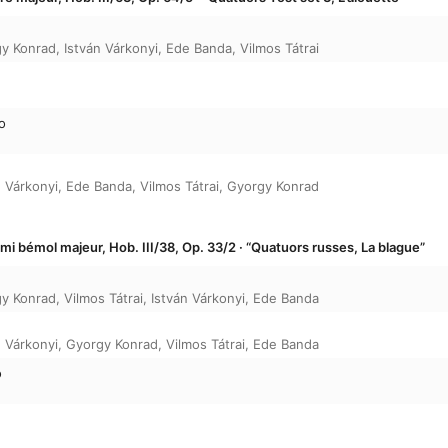
y Konrad
,
István Várkonyi
,
Ede Banda
,
Vilmos Tátrai
to
n Várkonyi
,
Ede Banda
,
Vilmos Tátrai
,
Gyorgy Konrad
mi bémol majeur, Hob. III/38, Op. 33/2 · “Quatuors russes, La blague”
y Konrad
,
Vilmos Tátrai
,
István Várkonyi
,
Ede Banda
n Várkonyi
,
Gyorgy Konrad
,
Vilmos Tátrai
,
Ede Banda
o