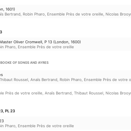
n, 1601)
ïs Bertrand
,
Robin Pharo
,
Ensemble Près de votre oreille
,
Nicolas Broo
13
Master Oliver Cromwell, P 13 (London, 1600)
in Pharo
,
Ensemble Près de votre oreille
D BOOKE OF SONGS AND AYRES
es
Thibaut Roussel
,
Anaïs Bertrand
,
Robin Pharo
,
Ensemble Près de votre or
e Près de votre oreille
,
Anaïs Bertrand
,
Thibaut Roussel
,
Nicolas Broo
23, PL 23
 23
in Pharo
,
Ensemble Près de votre oreille