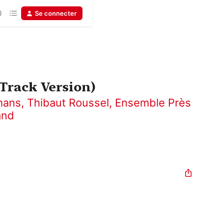
Se connecter
Track Version)
mans
,
Thibaut Roussel
,
Ensemble Près
and