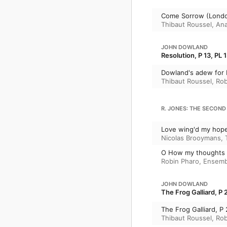
Come Sorrow (Londo
Thibaut Roussel
,
Ana
JOHN DOWLAND
Resolution, P 13, PL 
Dowland's adew for 
Thibaut Roussel
,
Rob
R. JONES: THE SECON
Love wing'd my hop
Nicolas Brooymans
,
O How my thoughts
Robin Pharo
,
Ensembl
JOHN DOWLAND
The Frog Galliard, P 
The Frog Galliard, P
Thibaut Roussel
,
Rob