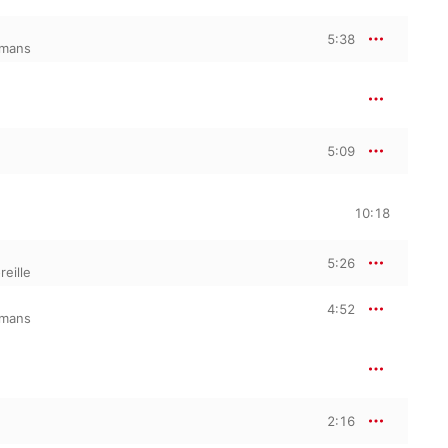
5:38
ymans
5:09
10:18
5:26
eille
4:52
ymans
2:16